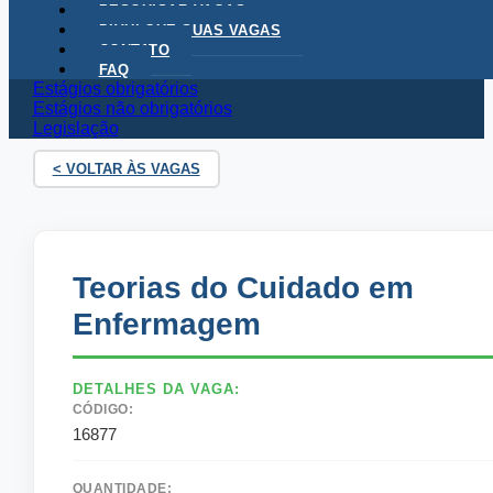
PESQUISAR VAGAS
DIVULGUE SUAS VAGAS
CONTATO
FAQ
Unoesc Carreiras
Estágios obrigatórios
Como utilizar o portal
Estágios não obrigatórios
Legislação
< VOLTAR ÀS VAGAS
Teorias do Cuidado em
Enfermagem
DETALHES DA VAGA:
CÓDIGO:
16877
QUANTIDADE: