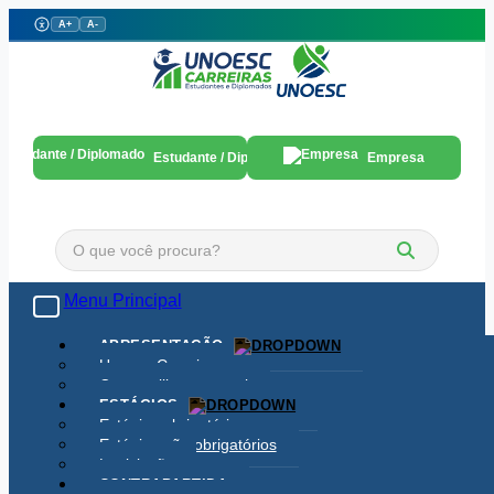
A+
A-
Estudante / Diplomado
Empresa
Menu Principal
Toggle navigation
APRESENTAÇÃO
Unoesc Carreiras
Como utilizar o portal
ESTÁGIOS
Estágios obrigatórios
Estágios não obrigatórios
Legislação
CONTRAPARTIDA