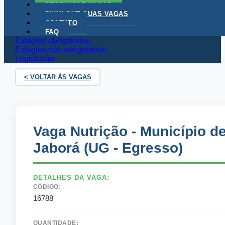
PESQUISAR VAGAS
DIVULGUE SUAS VAGAS
CONTATO
FAQ
Unoesc Carreiras
Estágios obrigatórios
Como utilizar o portal
Estágios não obrigatórios
Legislação
< VOLTAR ÀS VAGAS
Vaga Nutrição - Município d
Jaborá (UG - Egresso)
DETALHES DA VAGA:
CÓDIGO:
16788
QUANTIDADE: