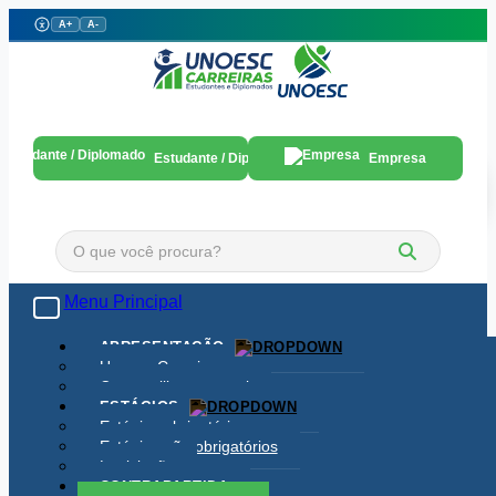
A+
A-
Estudante / Diplomado
Empresa
Menu Principal
Toggle navigation
APRESENTAÇÃO
Unoesc Carreiras
Como utilizar o portal
ESTÁGIOS
Estágios obrigatórios
Estágios não obrigatórios
Legislação
CONTRAPARTIDA